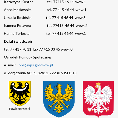
Katarzyna Kuster tel. 77415 46 44 wew.1
Anna Masiowska tel. 77 415 46 44 wew.1
Urszula Rosińska tel. 77 415 46 44 wew.3
Ismena Potwora tel. 77415 46 44 wew. 2
Hanna Terlecka tel. 77 415 46 44 wew.1
Dział świadczeń
tel. 77 417 70 11 lub 77 415 33 45 wew. 0
Ośrodek Pomocy Społecznej
e- mail :
ops@ops.grodkow.pl
e- doręczenia AE:PL-82411-72230-VISFE-18
Powiat Brzeski