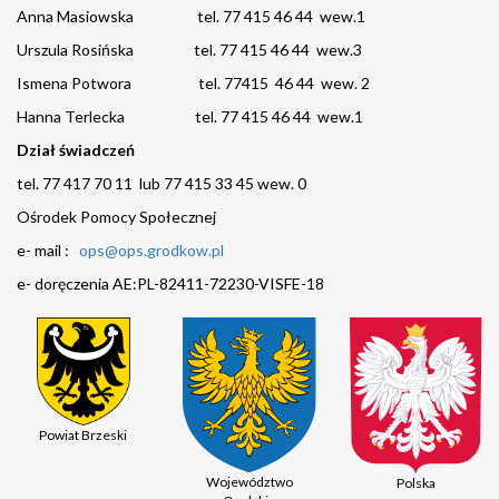
Anna Masiowska tel. 77 415 46 44 wew.1
Urszula Rosińska tel. 77 415 46 44 wew.3
Ismena Potwora tel. 77415 46 44 wew. 2
Hanna Terlecka tel. 77 415 46 44 wew.1
Dział świadczeń
tel. 77 417 70 11 lub 77 415 33 45 wew. 0
Ośrodek Pomocy Społecznej
e- mail :
ops@ops.grodkow.pl
e- doręczenia AE:PL-82411-72230-VISFE-18
Powiat Brzeski
Województwo
Polska